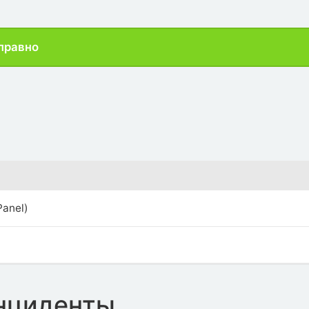
правно
Panel)
нциденты