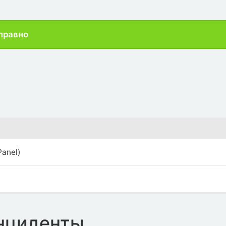
правно
Panel)
нциденты